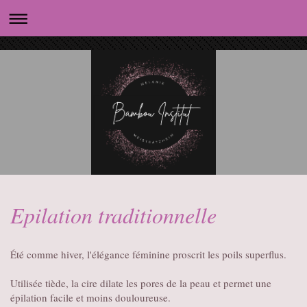
Epilation traditionnelle
Été comme hiver, l'élégance féminine proscrit les poils superflus.
Utilisée tiède, la cire dilate les pores de la peau et permet une
épilation facile et moins douloureuse.