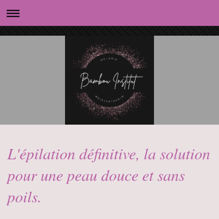
L'épilation définitive, la solution
pour une peau douce et sans
poils.